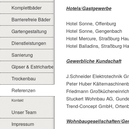
Komplettbäder
Hotels/Gastgewerbe
Barrierefreie Bäder
Hotel Sonne, Offenburg
Hotel Sonne, Gengenbach
Gartengestaltung
Hotel Mercure, Straßburg Ha
Dienstleistungen
Hotel Balladins, Straßburg H
Sanierung
Gewerbliche Kundschaft
Gipser & Estricharbeiten
J.Schneider Elektrotechnik 
Trockenbau
Peter Huber Kältemaschinen
Referenzen
Friedmann Großkücheneinri
Stuckert Wohnbau AG, Gundel
Kontakt
Trend-Concept GmbH, Ortenb
Unser Team
Wohnbaugesellschaften/Ge
Impressum